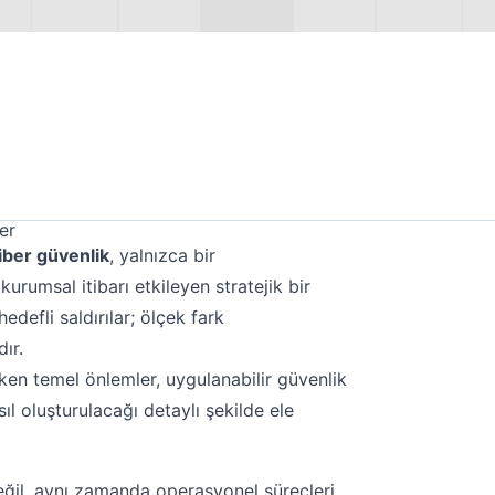
er
iber güvenlik
, yalnızca bir
urumsal itibarı etkileyen stratejik bir
 hedefli saldırılar; ölçek fark
ır.
eken temel önlemler, uygulanabilir güvenlik
sıl oluşturulacağı detaylı şekilde ele
eğil, aynı zamanda operasyonel süreçleri,