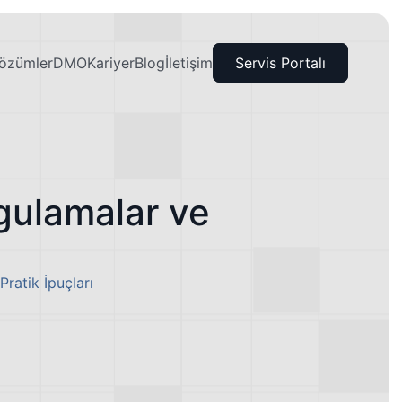
özümler
DMO
Kariyer
Blog
İletişim
Servis Portalı
gulamalar ve
ratik İpuçları