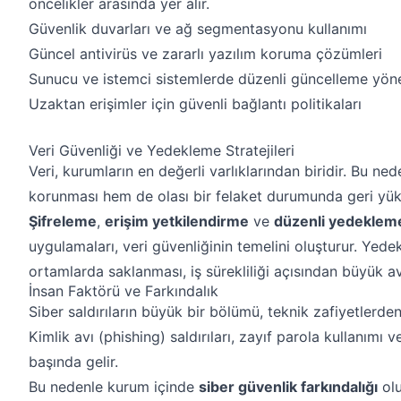
öncelikler arasında yer alır.
Güvenlik duvarları ve ağ segmentasyonu kullanımı
Güncel antivirüs ve zararlı yazılım koruma çözümleri
Sunucu ve istemci sistemlerde düzenli güncelleme yön
Uzaktan erişimler için güvenli bağlantı politikaları
Veri Güvenliği ve Yedekleme Stratejileri
Veri, kurumların en değerli varlıklarından biridir. Bu ned
korunması hem de olası bir felaket durumunda geri yükle
Şifreleme
,
erişim yetkilendirme
ve
düzenli yedeklem
uygulamaları, veri güvenliğinin temelini oluşturur. Yede
ortamlarda saklanması, iş sürekliliği açısından büyük av
İnsan Faktörü ve Farkındalık
Siber saldırıların büyük bir bölümü, teknik zafiyetlerde
Kimlik avı (phishing) saldırıları, zayıf parola kullanımı v
başında gelir.
Bu nedenle kurum içinde
siber güvenlik farkındalığı
olu