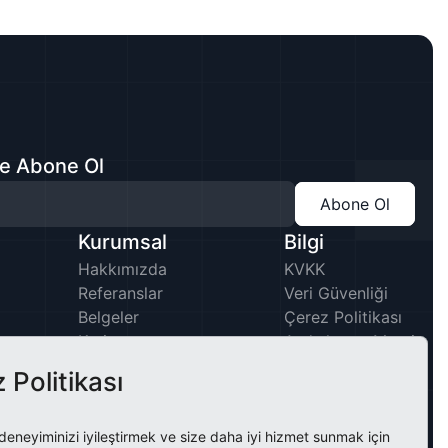
ne Abone Ol
Abone Ol
Kurumsal
Bilgi
Hakkımızda
KVKK
Referanslar
Veri Güvenliği
Belgeler
Çerez Politikası
Kariyer
Aydınlatma Metni
 Politikası
deneyiminizi iyileştirmek ve size daha iyi hizmet sunmak için