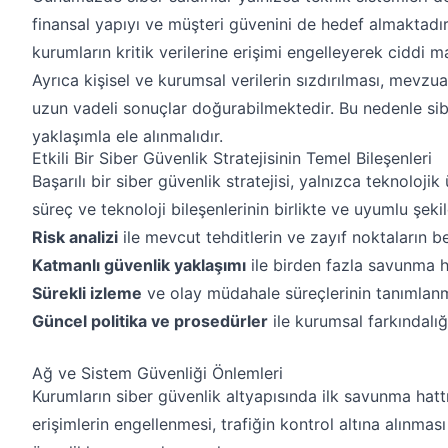
finansal yapıyı ve müşteri güvenini de hedef almaktadır
kurumların kritik verilerine erişimi engelleyerek ciddi 
Ayrıca kişisel ve kurumsal verilerin sızdırılması, mevzua
uzun vadeli sonuçlar doğurabilmektedir. Bu nedenle siber
yaklaşımla ele alınmalıdır.
Etkili Bir Siber Güvenlik Stratejisinin Temel Bileşenleri
Başarılı bir siber güvenlik stratejisi, yalnızca teknolojik
süreç ve teknoloji bileşenlerinin birlikte ve uyumlu şeki
Risk analizi
ile mevcut tehditlerin ve zayıf noktaların b
Katmanlı güvenlik yaklaşımı
ile birden fazla savunma h
Sürekli izleme
ve olay müdahale süreçlerinin tanımlan
Güncel politika ve prosedürler
ile kurumsal farkındalı
Ağ ve Sistem Güvenliği Önlemleri
Kurumların siber güvenlik altyapısında ilk savunma hattı
erişimlerin engellenmesi, trafiğin kontrol altına alınmas