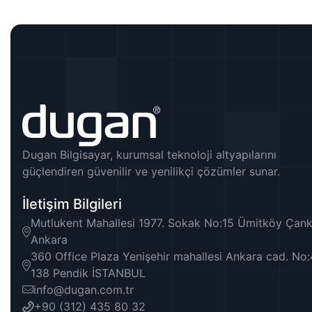
Dugan Bilgisayar, kurumsal teknoloji altyapılarını
güçlendiren güvenilir ve yenilikçi çözümler sunar.
İletişim Bilgileri
Mutlukent Mahallesi 1977. Sokak No:15 Ümitköy Çank
Ankara
360 Office Plaza Yenişehir mahallesi Ankara cad. No
138 Pendik İSTANBUL
info@dugan.com.tr
+90 (312) 435 80 32