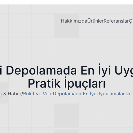
Hakkımızda
Ürünler
Referanslar
Ç
ri Depolamada En İyi Uy
Pratik İpuçları
g & Haber
/
Bulut ve Veri Depolamada En İyi Uygulamalar ve P