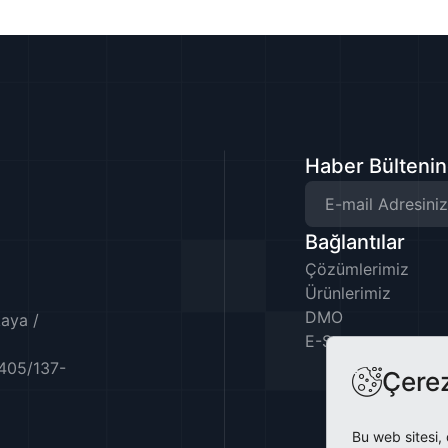
Haber Bülteni
Bağlantılar
Çözümlerimiz
Ürünlerimiz
DMO
aya /
E-Satış
:405/137-
Çerez
Bu web sitesi, 