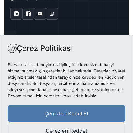
Haber Bültenine Abone Ol
Çerez Politikası
Abone Ol
Bağlantılar
Bu web sitesi, deneyiminizi iyileştirmek ve size daha iyi
Çözümlerimiz
Kurumsal
hizmet sunmak için çerezler kullanmaktadır. Çerezler, ziyaret
Ürünlerimiz
ettiğiniz siteler tarafından tarayıcınıza kaydedilen küçük veri
Hakkımızda
Bilgi
dosyalarıdır. Bu dosyalar, tercihlerinizi hatırlamamıza ve
DMO
Referanslar
KVKK
siteyi sizin için daha işlevsel hale getirmemize yardımcı olur.
E-Satış
Belgeler
Veri Güvenliği
Devam etmek için çerezleri kabul edebilirsiniz.
Kariyer
Çerez Politikası
© Dugan Bilgisayar •
Tüm Hakları Saklıdır
Aydınlatma Metni
Gizlilik ve Çerez
Bilgi Güvenliği
Aydınlatma
Çerezleri Kabul Et
|
|
Politikası
Politikası
Metni
Çerezleri Reddet