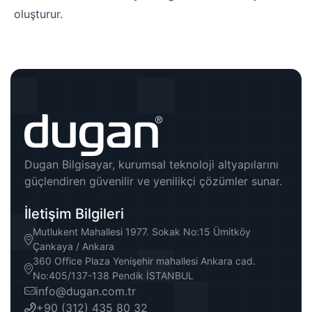
oluşturur.
Dugan Bilgisayar, kurumsal teknoloji altyapılarını
güçlendiren güvenilir ve yenilikçi çözümler sunar.
İletişim Bilgileri
Mutlukent Mahallesi 1977. Sokak No:15 Ümitköy
Çankaya / Ankara
360 Office Plaza Yenişehir mahallesi Ankara cad.
No:405/137-138 Pendik İSTANBUL
info@dugan.com.tr
+90 (312) 435 80 32