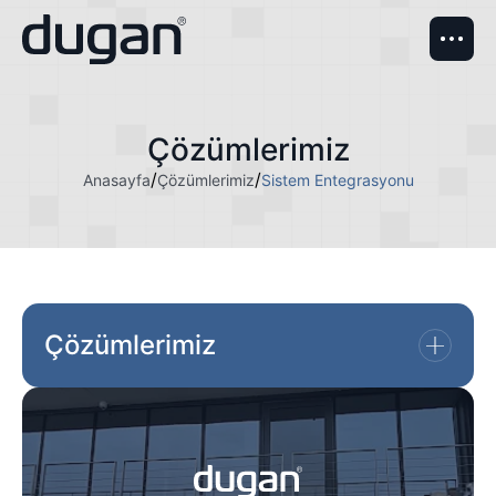
Çözümlerimiz
/
/
Anasayfa
Çözümlerimiz
Sistem Entegrasyonu
Çözümlerimiz
Devlet Malzeme Ofisi (DMO) Katalog Ürün Satışı
Sistem Entegrasyonu
Sunucu, Veri Depolama ve Yedekleme Çözümleri
Network Altyapısı Kurulum ve Destek Hizmetleri
Yapısal Kablolama ve Sistem Odası Kurulumu