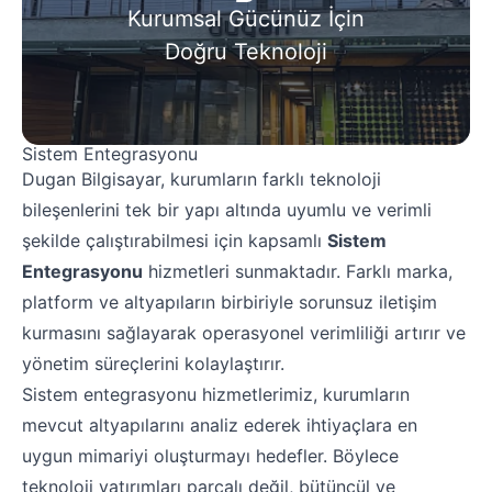
Kurumsal Gücünüz İçin
IT Danışmanlık, Bakım ve Onarım Hizmetleri
IP TV ve CCTV Kamera Sistemleri
Doğru Teknoloji
Wi-Fi Kablosuz Network Kurulumları
Bilgi Güvenliği ve Yönetimi
Veri Yönetimi ve Dijital Arşivleme
Mobil Çözüm ve Uygulamalar
Sistem Entegrasyonu
Teknoloji ve Telekom Altyapı Entegrasyonu
Dugan Bilgisayar, kurumların farklı teknoloji
İnternet ve Güvenlik Yazılım Çözümleri
bileşenlerini tek bir yapı altında
uyumlu ve verimli
Kurumsal Eğitim Hizmetleri
şekilde çalıştırabilmesi için kapsamlı
Sistem
Entegrasyonu
hizmetleri sunmaktadır. Farklı marka,
platform ve altyapıların birbiriyle sorunsuz
iletişim
kurmasını sağlayarak operasyonel verimliliği artırır ve
yönetim süreçlerini
kolaylaştırır.
Sistem entegrasyonu hizmetlerimiz, kurumların
mevcut altyapılarını analiz ederek
ihtiyaçlara en
uygun mimariyi oluşturmayı hedefler. Böylece
teknoloji yatırımları
parçalı değil, bütüncül ve