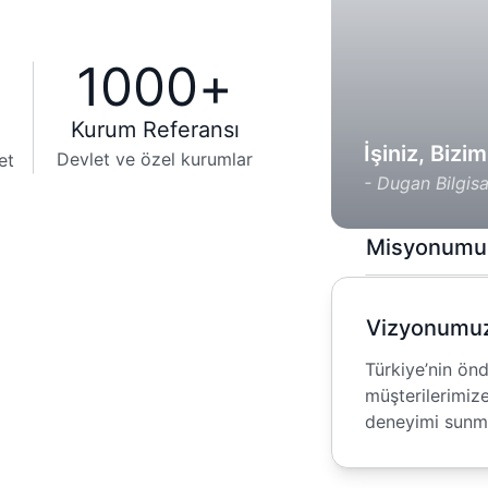
1000
+
Kurum Referansı
İşiniz, Bizi
Devlet ve özel kurumlar
et
- Dugan Bilgis
Misyonumu
Kurumlara güven
sunarak operasy
Vizyonumu
altyapılarını g
Türkiye’nin ön
müşterilerimize
deneyimi sunm