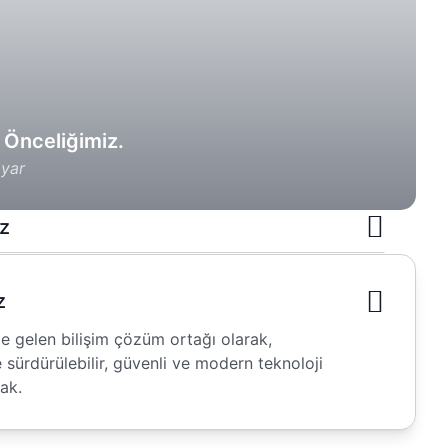
m Önceliğimiz.
ayar
z
ilir, yenilikçi ve kesintisiz bilişim çözümleri
onel verimliliklerini artırmak ve teknolojik
z
üçlendirmek.
de gelen bilişim çözüm ortağı olarak,
 sürdürülebilir, güvenli ve modern teknoloji
ak.