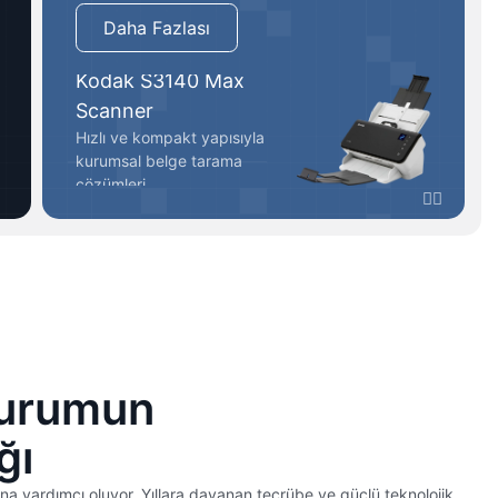
Daha Fazlası
Kodak S3140 Max
Scanner
Hızlı ve kompakt yapısıyla
kurumsal belge tarama
çözümleri.
Kurumun
ğı
rına yardımcı oluyor. Yıllara dayanan tecrübe ve güçlü teknolojik