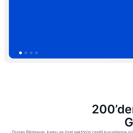
200’de
G
Dugan Bilgisayar, kamu ve özel sektörün çeşitli kurumlarına güve