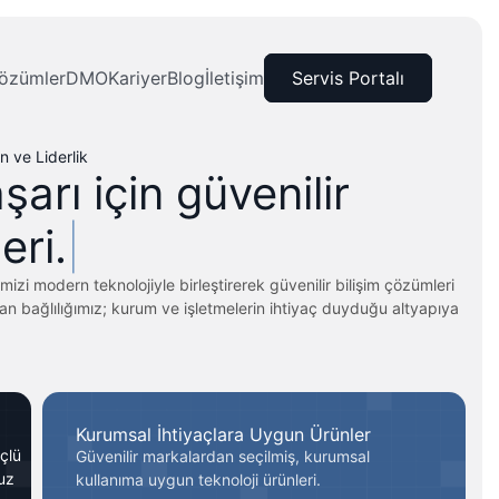
özümler
DMO
Kariyer
Blog
İletişim
Servis Portalı
 ve Liderlik
şarı için güvenilir
zi modern teknolojiyle birleştirerek güvenilir bilişim çözümleri
olan bağlılığımız; kurum ve işletmelerin ihtiyaç duyduğu altyapıya
Kurumsal İhtiyaçlara Uygun Ürünler
çlü
Güvenilir markalardan seçilmiş, kurumsal
uz
kullanıma uygun teknoloji ürünleri.